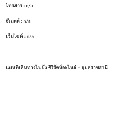
โทรสาร :
n/a
อีเมลล์ :
n/a
เว็บไซท์ :
n/a
แผนที่เดินทางไปยัง ศิริรัตน์อะไหล่ – อุบลราชธานี