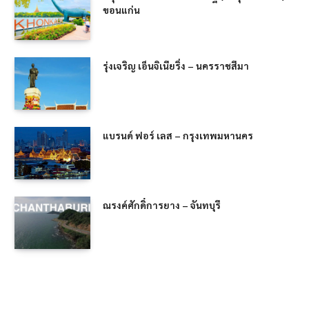
ขอนแก่น
รุ่งเจริญ เอ็นจิเนียริ่ง – นครราชสีมา
แบรนด์ ฟอร์ เลส – กรุงเทพมหานคร
ณรงค์ศักดิ์การยาง – จันทบุรี