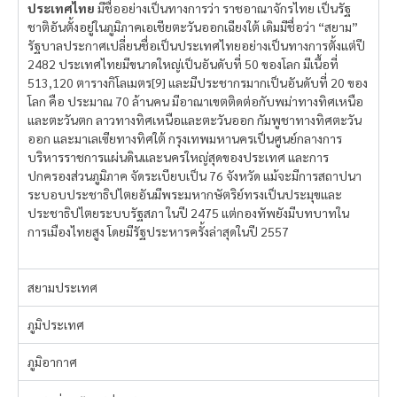
ประเทศไทย
มีชื่ออย่างเป็นทางการว่า ราชอาณาจักรไทย เป็นรัฐ
ชาติอันตั้งอยู่ในภูมิภาคเอเชียตะวันออกเฉียงใต้ เดิมมีชื่อว่า “สยาม”
รัฐบาลประกาศเปลี่ยนชื่อเป็นประเทศไทยอย่างเป็นทางการตั้งแต่ปี
2482 ประเทศไทยมีขนาดใหญ่เป็นอันดับที่ 50 ของโลก มีเนื้อที่
513,120 ตารางกิโลเมตร[9] และมีประชากรมากเป็นอันดับที่ 20 ของ
โลก คือ ประมาณ 70 ล้านคน มีอาณาเขตติดต่อกับพม่าทางทิศเหนือ
และตะวันตก ลาวทางทิศเหนือและตะวันออก กัมพูชาทางทิศตะวัน
ออก และมาเลเซียทางทิศใต้ กรุงเทพมหานครเป็นศูนย์กลางการ
บริหารราชการแผ่นดินและนครใหญ่สุดของประเทศ และการ
ปกครองส่วนภูมิภาค จัดระเบียบเป็น 76 จังหวัด แม้จะมีการสถาปนา
ระบอบประชาธิปไตยอันมีพระมหากษัตริย์ทรงเป็นประมุขและ
ประชาธิปไตยระบบรัฐสภา ในปี 2475 แต่กองทัพยังมีบทบาทใน
การเมืองไทยสูง โดยมีรัฐประหารครั้งล่าสุดในปี 2557
สยามประเทศ
ภูมิประเทศ
ภูมิอากาศ