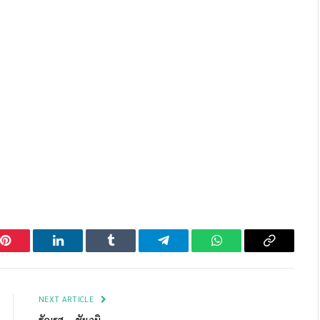
Pinterest
LinkedIn
Tumblr
Telegram
WhatsApp
Copy
Link
NEXT ARTICLE
ธัญรส – ชัยภูมิ