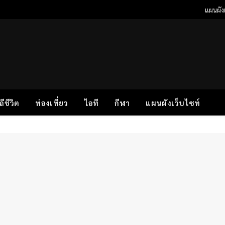
แผนผังเ
ิถีชีวิต
ท่องเที่ยว
ไอที
กีฬา
แผนผังเว็บไซท์