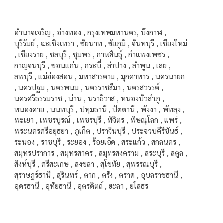
อำนาจเจริญ , อ่างทอง , กรุงเทพมหานคร, บึงกาฬ ,
บุรีรัมย์ , ฉะเชิงเทรา , ชัยนาท , ชัยภูมิ , จันทบุรี , เชียงใหม่
, เชียงราย , ชลบุรี , ชุมพร , กาฬสินธุ์ , กำแพงเพชร ,
กาญจนบุรี , ขอนแก่น , กระบี่ , ลำปาง , ลำพูน , เลย ,
ลพบุรี , แม่ฮ่องสอน , มหาสารคาม , มุกดาหาร , นครนายก
, นครปฐม , นครพนม , นครราชสีมา , นครสวรรค์ ,
นครศรีธรรมราช , น่าน , นราธิวาส , หนองบัวลำภู ,
หนองคาย , นนทบุรี , ปทุมธานี , ปัตตานี , พังงา , พัทลุง ,
พะเยา , เพชรบูรณ์ , เพชรบุรี , พิจิตร , พิษณุโลก , แพร่ ,
พระนครศรีอยุธยา , ภูเก็ต , ปราจีนบุรี , ประจวบคีรีขันธ์ ,
ระนอง , ราชบุรี , ระยอง , ร้อยเอ็ด , สระแก้ว , สกลนคร ,
สมุทรปราการ , สมุทรสาคร , สมุทรสงคราม , สระบุรี , สตูล ,
สิงห์บุรี , ศรีสะเกษ , สงขลา , สุโขทัย , สุพรรณบุรี ,
สุราษฎร์ธานี , สุรินทร์ , ตาก , ตรัง , ตราด , อุบลราชธานี ,
อุดรธานี , อุทัยธานี , อุตรดิตถ์ , ยะลา , ยโสธร