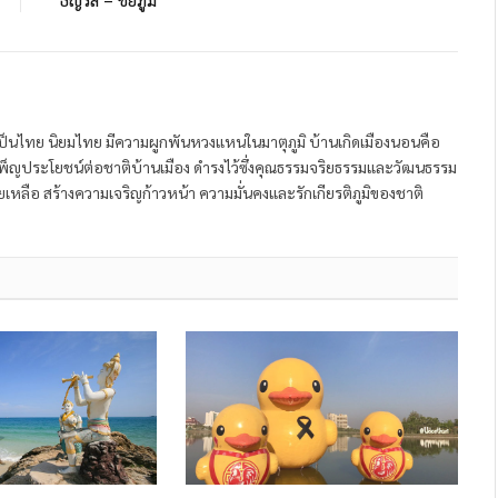
ป็นไทย นิยมไทย มีความผูกพันหวงแหนในมาตุภูมิ บ้านเกิดเมืองนอนคือ
พ็ญประโยชน์ต่อชาติบ้านเมือง ดำรงไว้ซึ่งคุณธรรมจริยธรรมและวัฒนธรรม
หลือ สร้างความเจริญก้าวหน้า ความมั่นคงและรักเกียรติภูมิของชาติ