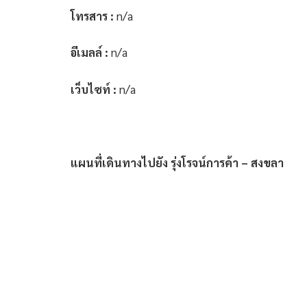
โทรสาร :
n/a
อีเมลล์ :
n/a
เว็บไซท์ :
n/a
แผนที่เดินทางไปยัง รุ่งโรจน์การค้า – สงขลา