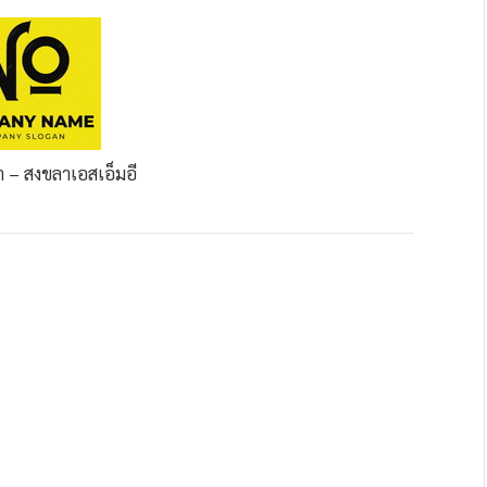
้า – สงขลา
เอสเอ็มอี