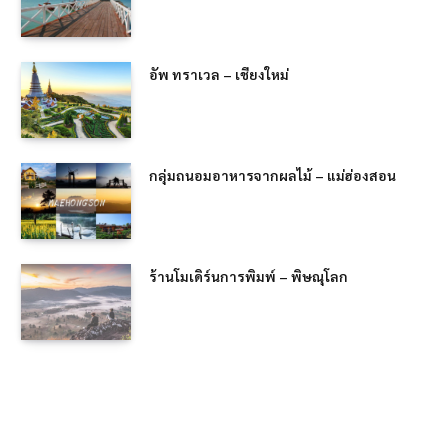
อัพ ทราเวล – เชียงใหม่
กลุ่มถนอมอาหารจากผลไม้ – แม่ฮ่องสอน
ร้านโมเดิร์นการพิมพ์ – พิษณุโลก