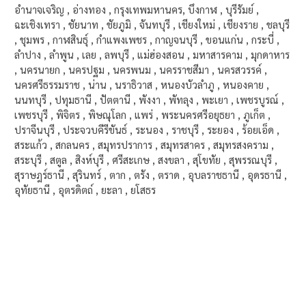
อำนาจเจริญ , อ่างทอง , กรุงเทพมหานคร, บึงกาฬ , บุรีรัมย์ ,
ฉะเชิงเทรา , ชัยนาท , ชัยภูมิ , จันทบุรี , เชียงใหม่ , เชียงราย , ชลบุรี
, ชุมพร , กาฬสินธุ์ , กำแพงเพชร , กาญจนบุรี , ขอนแก่น , กระบี่ ,
ลำปาง , ลำพูน , เลย , ลพบุรี , แม่ฮ่องสอน , มหาสารคาม , มุกดาหาร
, นครนายก , นครปฐม , นครพนม , นครราชสีมา , นครสวรรค์ ,
นครศรีธรรมราช , น่าน , นราธิวาส , หนองบัวลำภู , หนองคาย ,
นนทบุรี , ปทุมธานี , ปัตตานี , พังงา , พัทลุง , พะเยา , เพชรบูรณ์ ,
เพชรบุรี , พิจิตร , พิษณุโลก , แพร่ , พระนครศรีอยุธยา , ภูเก็ต ,
ปราจีนบุรี , ประจวบคีรีขันธ์ , ระนอง , ราชบุรี , ระยอง , ร้อยเอ็ด ,
สระแก้ว , สกลนคร , สมุทรปราการ , สมุทรสาคร , สมุทรสงคราม ,
สระบุรี , สตูล , สิงห์บุรี , ศรีสะเกษ , สงขลา , สุโขทัย , สุพรรณบุรี ,
สุราษฎร์ธานี , สุรินทร์ , ตาก , ตรัง , ตราด , อุบลราชธานี , อุดรธานี ,
อุทัยธานี , อุตรดิตถ์ , ยะลา , ยโสธร