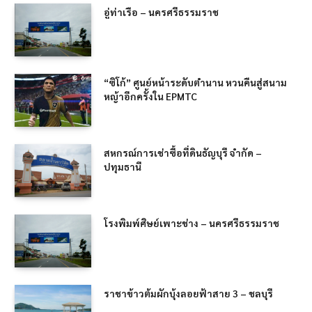
อู่ท่าเรือ – นครศรีธรรมราช
“ซิโก้” ศูนย์หน้าระดับตำนาน หวนคืนสู่สนาม
หญ้าอีกครั้งใน EPMTC
สหกรณ์การเช่าซื้อที่ดินธัญบุรี จำกัด –
ปทุมธานี
โรงพิมพ์ศิษย์เพาะช่าง – นครศรีธรรมราช
ราชาข้าวต้มผักบุ้งลอยฟ้าสาย 3 – ชลบุรี