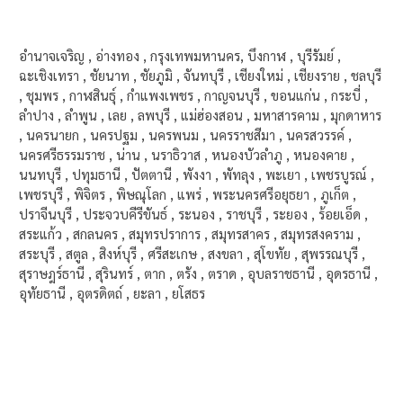
อำนาจเจริญ , อ่างทอง , กรุงเทพมหานคร, บึงกาฬ , บุรีรัมย์ ,
ฉะเชิงเทรา , ชัยนาท , ชัยภูมิ , จันทบุรี , เชียงใหม่ , เชียงราย , ชลบุรี
, ชุมพร , กาฬสินธุ์ , กำแพงเพชร , กาญจนบุรี , ขอนแก่น , กระบี่ ,
ลำปาง , ลำพูน , เลย , ลพบุรี , แม่ฮ่องสอน , มหาสารคาม , มุกดาหาร
, นครนายก , นครปฐม , นครพนม , นครราชสีมา , นครสวรรค์ ,
นครศรีธรรมราช , น่าน , นราธิวาส , หนองบัวลำภู , หนองคาย ,
นนทบุรี , ปทุมธานี , ปัตตานี , พังงา , พัทลุง , พะเยา , เพชรบูรณ์ ,
เพชรบุรี , พิจิตร , พิษณุโลก , แพร่ , พระนครศรีอยุธยา , ภูเก็ต ,
ปราจีนบุรี , ประจวบคีรีขันธ์ , ระนอง , ราชบุรี , ระยอง , ร้อยเอ็ด ,
สระแก้ว , สกลนคร , สมุทรปราการ , สมุทรสาคร , สมุทรสงคราม ,
สระบุรี , สตูล , สิงห์บุรี , ศรีสะเกษ , สงขลา , สุโขทัย , สุพรรณบุรี ,
สุราษฎร์ธานี , สุรินทร์ , ตาก , ตรัง , ตราด , อุบลราชธานี , อุดรธานี ,
อุทัยธานี , อุตรดิตถ์ , ยะลา , ยโสธร