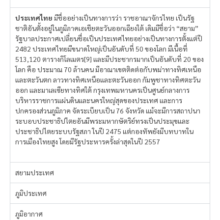
ประเทศไทย
มีชื่ออย่างเป็นทางการว่า ราชอาณาจักรไทย เป็นรัฐ
ชาติอันตั้งอยู่ในภูมิภาคเอเชียตะวันออกเฉียงใต้ เดิมมีชื่อว่า “สยาม”
รัฐบาลประกาศเปลี่ยนชื่อเป็นประเทศไทยอย่างเป็นทางการตั้งแต่ปี
2482 ประเทศไทยมีขนาดใหญ่เป็นอันดับที่ 50 ของโลก มีเนื้อที่
513,120 ตารางกิโลเมตร[9] และมีประชากรมากเป็นอันดับที่ 20 ของ
โลก คือ ประมาณ 70 ล้านคน มีอาณาเขตติดต่อกับพม่าทางทิศเหนือ
และตะวันตก ลาวทางทิศเหนือและตะวันออก กัมพูชาทางทิศตะวัน
ออก และมาเลเซียทางทิศใต้ กรุงเทพมหานครเป็นศูนย์กลางการ
บริหารราชการแผ่นดินและนครใหญ่สุดของประเทศ และการ
ปกครองส่วนภูมิภาค จัดระเบียบเป็น 76 จังหวัด แม้จะมีการสถาปนา
ระบอบประชาธิปไตยอันมีพระมหากษัตริย์ทรงเป็นประมุขและ
ประชาธิปไตยระบบรัฐสภา ในปี 2475 แต่กองทัพยังมีบทบาทใน
การเมืองไทยสูง โดยมีรัฐประหารครั้งล่าสุดในปี 2557
สยามประเทศ
ภูมิประเทศ
ภูมิอากาศ