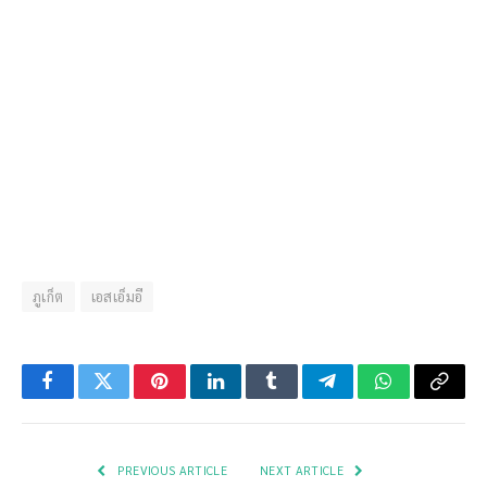
ภูเก็ต
เอสเอ็มอี
Facebook
Twitter
Pinterest
LinkedIn
Tumblr
Telegram
WhatsApp
Copy
Link
PREVIOUS ARTICLE
NEXT ARTICLE