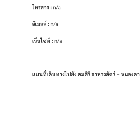
โทรสาร :
n/a
อีเมลล์ :
n/a
เว็บไซท์ :
n/a
แผนที่เดินทางไปยัง สมศิริ อาหารสัตว์ – หนองค