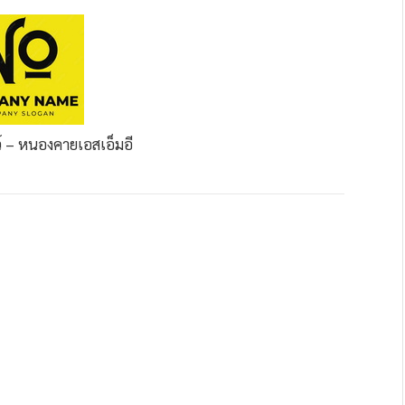
ว์ – หนองคาย
เอสเอ็มอี