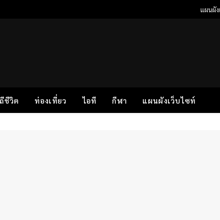
แผนผังเ
ิถีชีวิต
ท่องเที่ยว
ไอที
กีฬา
แผนผังเว็บไซท์