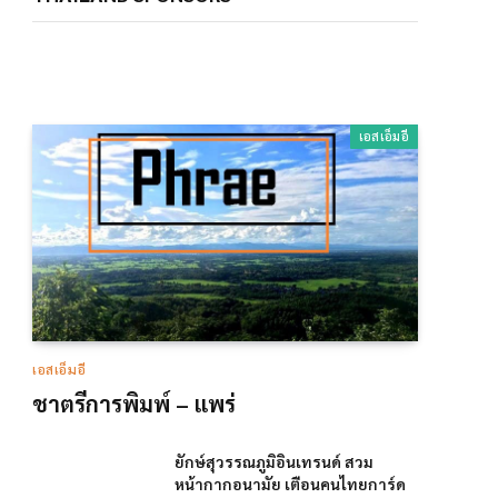
เอสเอ็มอี
เอสเอ็มอี
ชาตรีการพิมพ์ – แพร่
ยักษ์สุวรรณภูมิอินเทรนด์ สวม
หน้ากากอนามัย เตือนคนไทยการ์ด