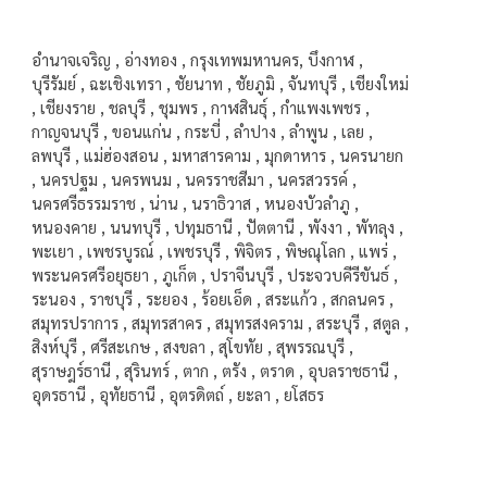
อำนาจเจริญ , อ่างทอง , กรุงเทพมหานคร, บึงกาฬ ,
บุรีรัมย์ , ฉะเชิงเทรา , ชัยนาท , ชัยภูมิ , จันทบุรี , เชียงใหม่
, เชียงราย , ชลบุรี , ชุมพร , กาฬสินธุ์ , กำแพงเพชร ,
กาญจนบุรี , ขอนแก่น , กระบี่ , ลำปาง , ลำพูน , เลย ,
ลพบุรี , แม่ฮ่องสอน , มหาสารคาม , มุกดาหาร , นครนายก
, นครปฐม , นครพนม , นครราชสีมา , นครสวรรค์ ,
นครศรีธรรมราช , น่าน , นราธิวาส , หนองบัวลำภู ,
หนองคาย , นนทบุรี , ปทุมธานี , ปัตตานี , พังงา , พัทลุง ,
พะเยา , เพชรบูรณ์ , เพชรบุรี , พิจิตร , พิษณุโลก , แพร่ ,
พระนครศรีอยุธยา , ภูเก็ต , ปราจีนบุรี , ประจวบคีรีขันธ์ ,
ระนอง , ราชบุรี , ระยอง , ร้อยเอ็ด , สระแก้ว , สกลนคร ,
สมุทรปราการ , สมุทรสาคร , สมุทรสงคราม , สระบุรี , สตูล ,
สิงห์บุรี , ศรีสะเกษ , สงขลา , สุโขทัย , สุพรรณบุรี ,
สุราษฎร์ธานี , สุรินทร์ , ตาก , ตรัง , ตราด , อุบลราชธานี ,
อุดรธานี , อุทัยธานี , อุตรดิตถ์ , ยะลา , ยโสธร