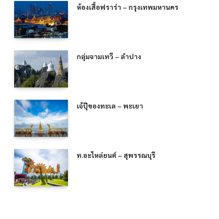
ห้องเสื้อฟราร่า – กรุงเทพมหานคร
กลุ่มจามเทวี – ลำปาง
เจ้ปุ๊ของทะเล – พะเยา
ท.อะไหล่ยนต์ – สุพรรณบุรี