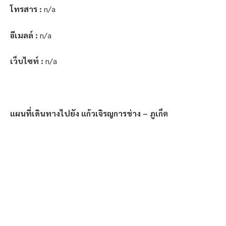
โทรสาร :
n/a
อีเมลล์ :
n/a
เว็บไซท์ :
n/a
แผนที่เดินทางไปยัง แก้วเจิรญการช่าง – ภูเก็ต