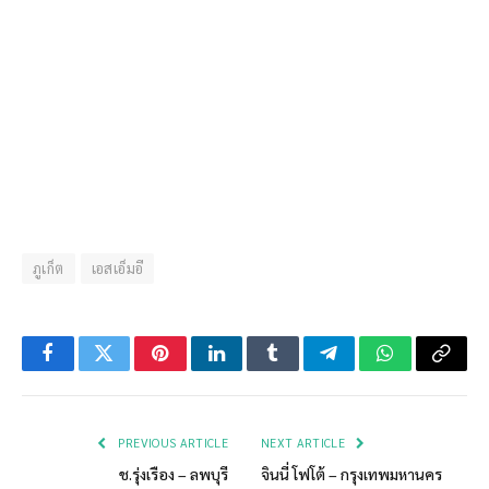
ภูเก็ต
เอสเอ็มอี
Facebook
Twitter
Pinterest
LinkedIn
Tumblr
Telegram
WhatsApp
Copy
Link
PREVIOUS ARTICLE
NEXT ARTICLE
ช.รุ่งเรือง – ลพบุรี
จินนี่ โฟโต้ – กรุงเทพมหานคร