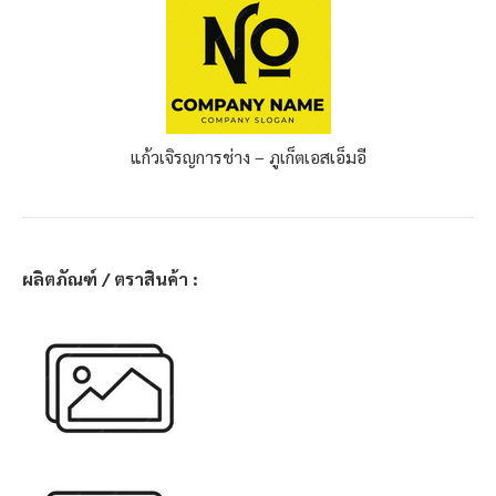
แก้วเจิรญการช่าง – ภูเก็ต
เอสเอ็มอี
ผลิตภัณฑ์ / ตราสินค้า :