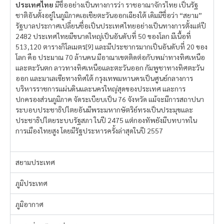
ประเทศไทย
มีชื่ออย่างเป็นทางการว่า ราชอาณาจักรไทย เป็นรัฐ
ชาติอันตั้งอยู่ในภูมิภาคเอเชียตะวันออกเฉียงใต้ เดิมมีชื่อว่า “สยาม”
รัฐบาลประกาศเปลี่ยนชื่อเป็นประเทศไทยอย่างเป็นทางการตั้งแต่ปี
2482 ประเทศไทยมีขนาดใหญ่เป็นอันดับที่ 50 ของโลก มีเนื้อที่
513,120 ตารางกิโลเมตร[9] และมีประชากรมากเป็นอันดับที่ 20 ของ
โลก คือ ประมาณ 70 ล้านคน มีอาณาเขตติดต่อกับพม่าทางทิศเหนือ
และตะวันตก ลาวทางทิศเหนือและตะวันออก กัมพูชาทางทิศตะวัน
ออก และมาเลเซียทางทิศใต้ กรุงเทพมหานครเป็นศูนย์กลางการ
บริหารราชการแผ่นดินและนครใหญ่สุดของประเทศ และการ
ปกครองส่วนภูมิภาค จัดระเบียบเป็น 76 จังหวัด แม้จะมีการสถาปนา
ระบอบประชาธิปไตยอันมีพระมหากษัตริย์ทรงเป็นประมุขและ
ประชาธิปไตยระบบรัฐสภา ในปี 2475 แต่กองทัพยังมีบทบาทใน
การเมืองไทยสูง โดยมีรัฐประหารครั้งล่าสุดในปี 2557
สยามประเทศ
ภูมิประเทศ
ภูมิอากาศ