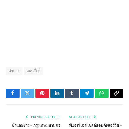
ลำปาง
เอสเอ็มอี
Facebook
Twitter
Pinterest
LinkedIn
Tumblr
Telegram
WhatsApp
Copy
Link
PREVIOUS ARTICLE
NEXT ARTICLE
ยำและย่าง – กรุงเทพมหานคร
พี.เอฟ.เอส เชลล์แอนด์เซอร์วิส –