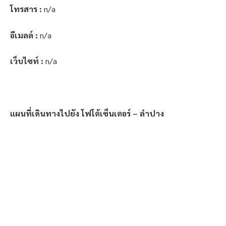
โทรสาร :
n/a
อีเมลล์ :
n/a
เว็บไซท์ :
n/a
แผนที่เดินทางไปยัง โฟโต้เซ็นเตอร์ – ลำปาง