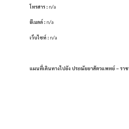
โทรสาร :
n/a
อีเมลล์ :
n/a
เว็บไซท์ :
n/a
แผนที่เดินทางไปยัง ประณัยยาสัตวแพทย์ – ราชบ