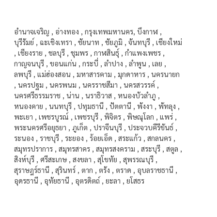
อำนาจเจริญ , อ่างทอง , กรุงเทพมหานคร, บึงกาฬ ,
บุรีรัมย์ , ฉะเชิงเทรา , ชัยนาท , ชัยภูมิ , จันทบุรี , เชียงใหม่
, เชียงราย , ชลบุรี , ชุมพร , กาฬสินธุ์ , กำแพงเพชร ,
กาญจนบุรี , ขอนแก่น , กระบี่ , ลำปาง , ลำพูน , เลย ,
ลพบุรี , แม่ฮ่องสอน , มหาสารคาม , มุกดาหาร , นครนายก
, นครปฐม , นครพนม , นครราชสีมา , นครสวรรค์ ,
นครศรีธรรมราช , น่าน , นราธิวาส , หนองบัวลำภู ,
หนองคาย , นนทบุรี , ปทุมธานี , ปัตตานี , พังงา , พัทลุง ,
พะเยา , เพชรบูรณ์ , เพชรบุรี , พิจิตร , พิษณุโลก , แพร่ ,
พระนครศรีอยุธยา , ภูเก็ต , ปราจีนบุรี , ประจวบคีรีขันธ์ ,
ระนอง , ราชบุรี , ระยอง , ร้อยเอ็ด , สระแก้ว , สกลนคร ,
สมุทรปราการ , สมุทรสาคร , สมุทรสงคราม , สระบุรี , สตูล ,
สิงห์บุรี , ศรีสะเกษ , สงขลา , สุโขทัย , สุพรรณบุรี ,
สุราษฎร์ธานี , สุรินทร์ , ตาก , ตรัง , ตราด , อุบลราชธานี ,
อุดรธานี , อุทัยธานี , อุตรดิตถ์ , ยะลา , ยโสธร