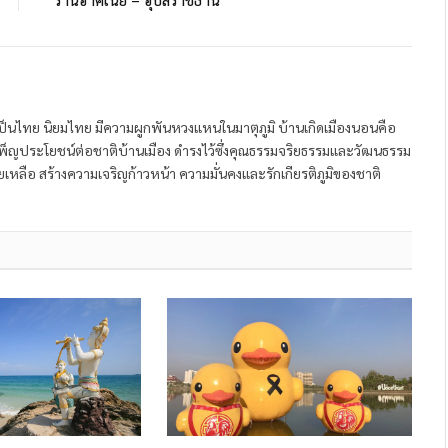
ป็นไทย นิยมไทย มีความผูกพันหวงแหนในมาตุภูมิ บ้านเกิดเมืองนอนคือ
พ็ญประโยชน์ต่อชาติบ้านเมือง ดำรงไว้ซึ่งคุณธรรมจริยธรรมและวัฒนธรรม
หลือ สร้างความเจริญก้าวหน้า ความมั่นคงและรักเกียรติภูมิของชาติ