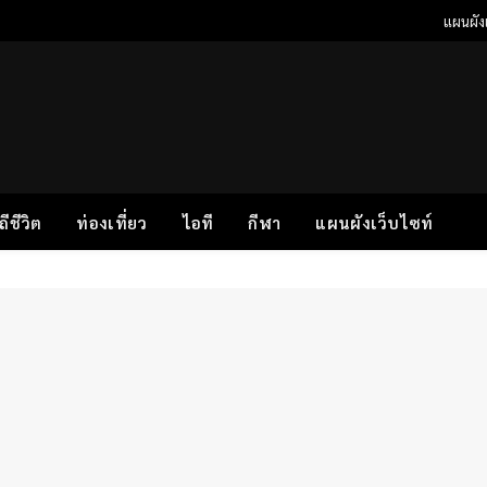
แผนผังเ
ิถีชีวิต
ท่องเที่ยว
ไอที
กีฬา
แผนผังเว็บไซท์