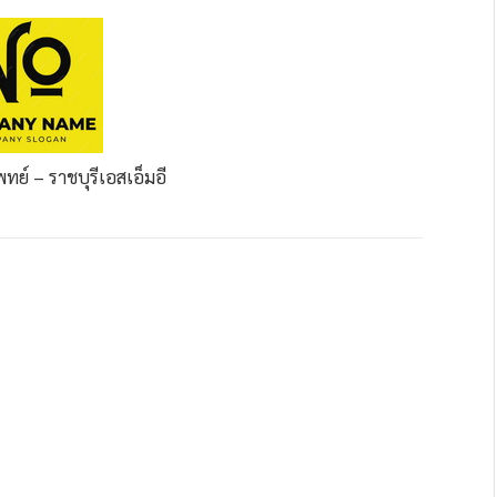
ย์ – ราชบุรี
เอสเอ็มอี