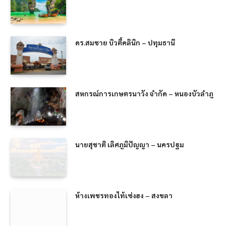
ดร.สมชาย บิวตี้คลินิก – ปทุมธานี
สหกรณ์การเกษตรนาวัง จำกัด – หนองบัวลำภู
นายสุชาติ เลิศภูมิปัญญา – นครปฐม
ห้างเพชรทองไท้เซ่งฮง – สงขลา