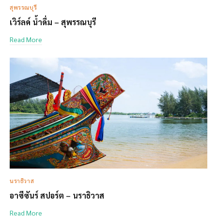
สุพรรณบุรี
เวิร์ลค์ น้ำดื่ม – สุพรรณบุรี
Read More
นราธิวาส
อาซีซันร์ สปอร์ต – นราธิวาส
Read More