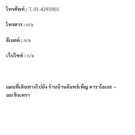
โทรศัพท์ :
T. 01-4293901
โทรสาร :
n/a
อีเมลล์ :
n/a
เว็บไซท์ :
n/a
แผนที่เดินทางไปยัง ร้านบ้านจันทร์เพ็ญ คาราโอเกะ –
ฉะเชิงเทรา