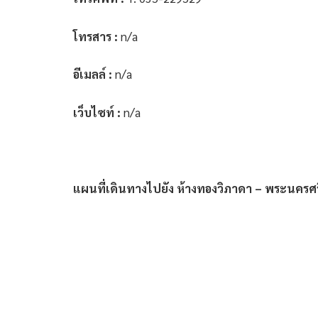
โทรสาร :
n/a
อีเมลล์ :
n/a
เว็บไซท์ :
n/a
แผนที่เดินทางไปยัง ห้างทองวิภาดา – พระนครศร