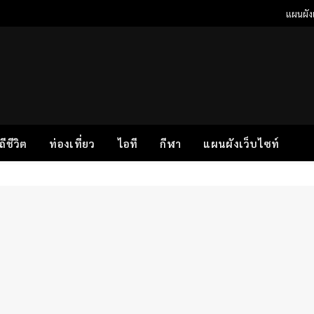
แผนผังเ
ิถีชีวิต
ท่องเที่ยว
ไอที
กีฬา
แผนผังเว็บไซท์