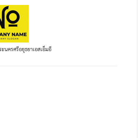
ระนครศรีอยุธยา
เอสเอ็มอี