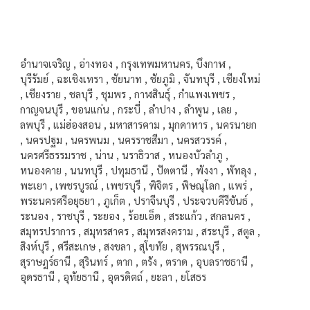
อำนาจเจริญ , อ่างทอง , กรุงเทพมหานคร, บึงกาฬ ,
บุรีรัมย์ , ฉะเชิงเทรา , ชัยนาท , ชัยภูมิ , จันทบุรี , เชียงใหม่
, เชียงราย , ชลบุรี , ชุมพร , กาฬสินธุ์ , กำแพงเพชร ,
กาญจนบุรี , ขอนแก่น , กระบี่ , ลำปาง , ลำพูน , เลย ,
ลพบุรี , แม่ฮ่องสอน , มหาสารคาม , มุกดาหาร , นครนายก
, นครปฐม , นครพนม , นครราชสีมา , นครสวรรค์ ,
นครศรีธรรมราช , น่าน , นราธิวาส , หนองบัวลำภู ,
หนองคาย , นนทบุรี , ปทุมธานี , ปัตตานี , พังงา , พัทลุง ,
พะเยา , เพชรบูรณ์ , เพชรบุรี , พิจิตร , พิษณุโลก , แพร่ ,
พระนครศรีอยุธยา , ภูเก็ต , ปราจีนบุรี , ประจวบคีรีขันธ์ ,
ระนอง , ราชบุรี , ระยอง , ร้อยเอ็ด , สระแก้ว , สกลนคร ,
สมุทรปราการ , สมุทรสาคร , สมุทรสงคราม , สระบุรี , สตูล ,
สิงห์บุรี , ศรีสะเกษ , สงขลา , สุโขทัย , สุพรรณบุรี ,
สุราษฎร์ธานี , สุรินทร์ , ตาก , ตรัง , ตราด , อุบลราชธานี ,
อุดรธานี , อุทัยธานี , อุตรดิตถ์ , ยะลา , ยโสธร