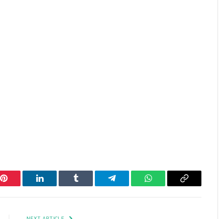
Pinterest
LinkedIn
Tumblr
Telegram
WhatsApp
Copy
Link
NEXT ARTICLE