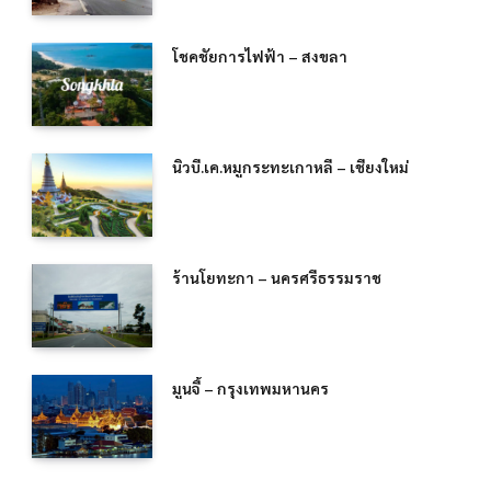
โชคชัยการไฟฟ้า – สงขลา
นิวบี.เค.หมูกระทะเกาหลี – เชียงใหม่
ร้านโยทะกา – นครศรีธรรมราช
มูนจี้ – กรุงเทพมหานคร