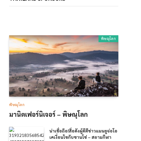
พิษณุโลก
พิษณุโลก
มานิตเฟอร์นิเจอร์ – พิษณุโลก
น่าเชื่อถือ!สื่อดังผู้ดีตีข่าวแมนยูจ่อโอ
เคเงื่อนไขกับซานโช่ – สยามกีฬา