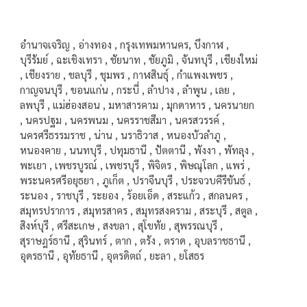
อำนาจเจริญ , อ่างทอง , กรุงเทพมหานคร, บึงกาฬ ,
บุรีรัมย์ , ฉะเชิงเทรา , ชัยนาท , ชัยภูมิ , จันทบุรี , เชียงใหม่
, เชียงราย , ชลบุรี , ชุมพร , กาฬสินธุ์ , กำแพงเพชร ,
กาญจนบุรี , ขอนแก่น , กระบี่ , ลำปาง , ลำพูน , เลย ,
ลพบุรี , แม่ฮ่องสอน , มหาสารคาม , มุกดาหาร , นครนายก
, นครปฐม , นครพนม , นครราชสีมา , นครสวรรค์ ,
นครศรีธรรมราช , น่าน , นราธิวาส , หนองบัวลำภู ,
หนองคาย , นนทบุรี , ปทุมธานี , ปัตตานี , พังงา , พัทลุง ,
พะเยา , เพชรบูรณ์ , เพชรบุรี , พิจิตร , พิษณุโลก , แพร่ ,
พระนครศรีอยุธยา , ภูเก็ต , ปราจีนบุรี , ประจวบคีรีขันธ์ ,
ระนอง , ราชบุรี , ระยอง , ร้อยเอ็ด , สระแก้ว , สกลนคร ,
สมุทรปราการ , สมุทรสาคร , สมุทรสงคราม , สระบุรี , สตูล ,
สิงห์บุรี , ศรีสะเกษ , สงขลา , สุโขทัย , สุพรรณบุรี ,
สุราษฎร์ธานี , สุรินทร์ , ตาก , ตรัง , ตราด , อุบลราชธานี ,
อุดรธานี , อุทัยธานี , อุตรดิตถ์ , ยะลา , ยโสธร