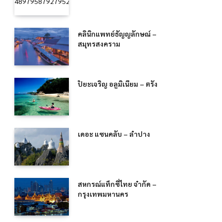
คลินิกแพทย์ธัญญลักษณ์ –
สมุทรสงคราม
ปิยะเจริญ อลูมิเนียม – ตรัง
เดอะ แซนคลับ – ลำปาง
สหกรณ์แท็กซี่ไทย จำกัด –
กรุงเทพมหานคร