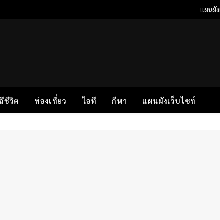
แผนผังเ
ิถีชีวิต
ท่องเที่ยว
ไอที
กีฬา
แผนผังเว็บไซท์