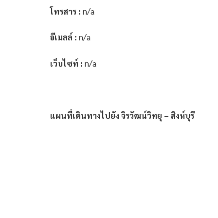
โทรสาร :
n/a
อีเมลล์ :
n/a
เว็บไซท์ :
n/a
แผนที่เดินทางไปยัง จิรวัฒน์วิทยุ – สิงห์บุรี