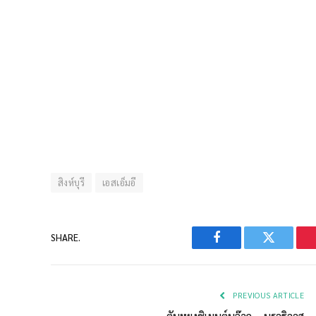
สิงห์บุรี
เอสเอ็มอี
SHARE.
Facebook
Twitter
PREVIOUS ARTICLE
ตันหยงซิเมนต์บล๊อก – นราธิวาส