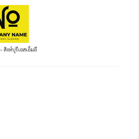
– สิงห์บุรี
เอสเอ็มอี