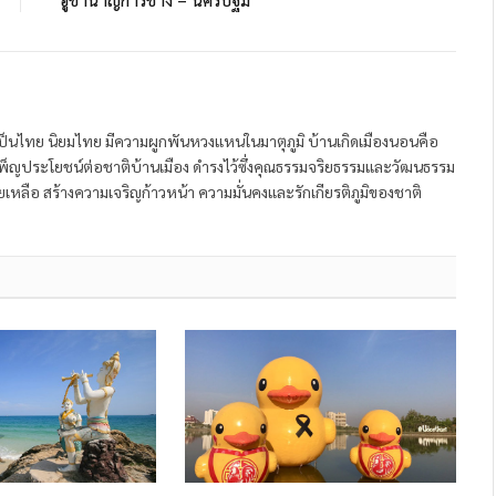
ป็นไทย นิยมไทย มีความผูกพันหวงแหนในมาตุภูมิ บ้านเกิดเมืองนอนคือ
พ็ญประโยชน์ต่อชาติบ้านเมือง ดำรงไว้ซึ่งคุณธรรมจริยธรรมและวัฒนธรรม
หลือ สร้างความเจริญก้าวหน้า ความมั่นคงและรักเกียรติภูมิของชาติ