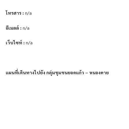
โทรสาร :
n/a
อีเมลล์ :
n/a
เว็บไซท์ :
n/a
แผนที่เดินทางไปยัง กลุ่มชุมชนยอดแก้ว – หนองคาย