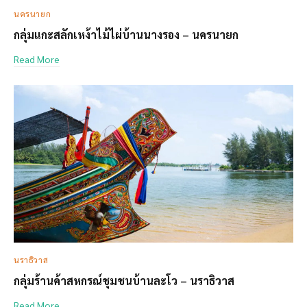
นครนายก
กลุ่มแกะสลักเหง้าไม้ไผ่บ้านนางรอง – นครนายก
Read More
นราธิวาส
กลุ่มร้านค้าสหกรณ์ชุมชนบ้านละโว – นราธิวาส
Read More