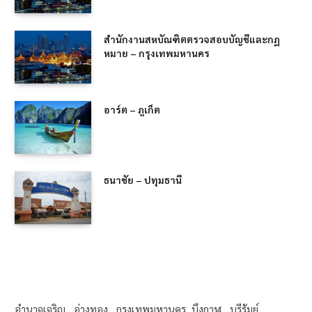
สำนักงานสหบัณฑิตตรวจสอบบัญชีและกฏ
หมาย – กรุงเทพมหานคร
อาร์ต – ภูเก็ต
ธนาชัย – ปทุมธานี
อำนาจเจริญ , อ่างทอง , กรุงเทพมหานคร, บึงกาฬ , บุรีรัมย์ ,