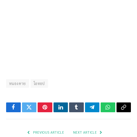
หนองคาย
โอทอป
Facebook
Twitter
Pinterest
LinkedIn
Tumblr
Telegram
WhatsApp
Copy
Link
PREVIOUS ARTICLE
NEXT ARTICLE