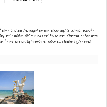
ป็นไทย นิยมไทย มีความผูกพันหวงแหนในมาตุภูมิ บ้านเกิดเมืองนอนคือ
พ็ญประโยชน์ต่อชาติบ้านเมือง ดำรงไว้ซึ่งคุณธรรมจริยธรรมและวัฒนธรรม
หลือ สร้างความเจริญก้าวหน้า ความมั่นคงและรักเกียรติภูมิของชาติ