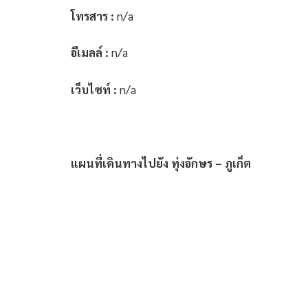
โทรสาร :
n/a
อีเมลล์ :
n/a
เว็บไซท์ :
n/a
แผนที่เดินทางไปยัง ทุ่งอักษร – ภูเก็ต