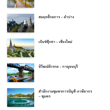
สมฤทธิ์กลการ – ลำปาง
เบ็นซ์ตุ๊กตา – เชียงใหม่
นิวัฒน์จักรกล – กาญจนบุรี
สำนักงานชุมพรการบัญชี-ภาษีอากร
– ชุมพร