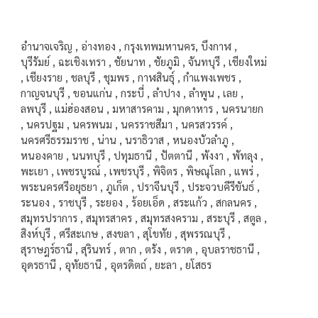
อำนาจเจริญ , อ่างทอง , กรุงเทพมหานคร, บึงกาฬ ,
บุรีรัมย์ , ฉะเชิงเทรา , ชัยนาท , ชัยภูมิ , จันทบุรี , เชียงใหม่
, เชียงราย , ชลบุรี , ชุมพร , กาฬสินธุ์ , กำแพงเพชร ,
กาญจนบุรี , ขอนแก่น , กระบี่ , ลำปาง , ลำพูน , เลย ,
ลพบุรี , แม่ฮ่องสอน , มหาสารคาม , มุกดาหาร , นครนายก
, นครปฐม , นครพนม , นครราชสีมา , นครสวรรค์ ,
นครศรีธรรมราช , น่าน , นราธิวาส , หนองบัวลำภู ,
หนองคาย , นนทบุรี , ปทุมธานี , ปัตตานี , พังงา , พัทลุง ,
พะเยา , เพชรบูรณ์ , เพชรบุรี , พิจิตร , พิษณุโลก , แพร่ ,
พระนครศรีอยุธยา , ภูเก็ต , ปราจีนบุรี , ประจวบคีรีขันธ์ ,
ระนอง , ราชบุรี , ระยอง , ร้อยเอ็ด , สระแก้ว , สกลนคร ,
สมุทรปราการ , สมุทรสาคร , สมุทรสงคราม , สระบุรี , สตูล ,
สิงห์บุรี , ศรีสะเกษ , สงขลา , สุโขทัย , สุพรรณบุรี ,
สุราษฎร์ธานี , สุรินทร์ , ตาก , ตรัง , ตราด , อุบลราชธานี ,
อุดรธานี , อุทัยธานี , อุตรดิตถ์ , ยะลา , ยโสธร