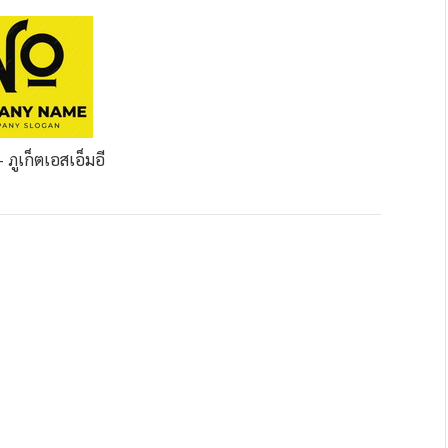
 ภูเก็ต
เอสเอ็มอี