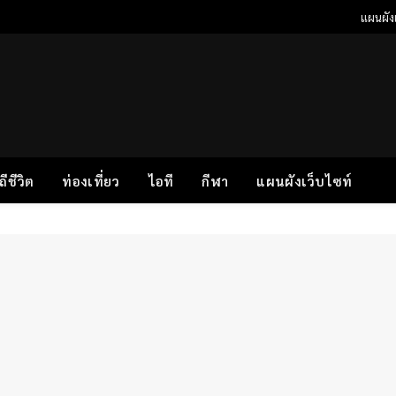
แผนผังเ
ิถีชีวิต
ท่องเที่ยว
ไอที
กีฬา
แผนผังเว็บไซท์