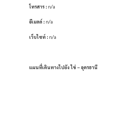
โทรสาร :
n/a
อีเมลล์ :
n/a
เว็บไซท์ :
n/a
แผนที่เดินทางไปยัง ไข่ – อุดรธานี