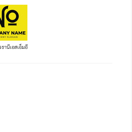
ดรธานี
เอสเอ็มอี