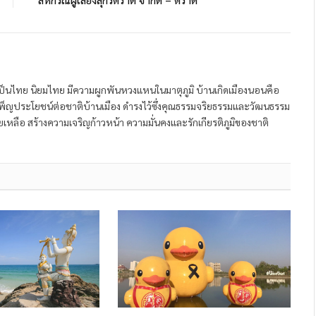
ป็นไทย นิยมไทย มีความผูกพันหวงแหนในมาตุภูมิ บ้านเกิดเมืองนอนคือ
พ็ญประโยชน์ต่อชาติบ้านเมือง ดำรงไว้ซึ่งคุณธรรมจริยธรรมและวัฒนธรรม
หลือ สร้างความเจริญก้าวหน้า ความมั่นคงและรักเกียรติภูมิของชาติ