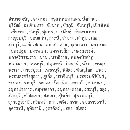
อำนาจเจริญ , อ่างทอง , กรุงเทพมหานคร, บึงกาฬ ,
บุรีรัมย์ , ฉะเชิงเทรา , ชัยนาท , ชัยภูมิ , จันทบุรี , เชียงใหม่
, เชียงราย , ชลบุรี , ชุมพร , กาฬสินธุ์ , กำแพงเพชร ,
กาญจนบุรี , ขอนแก่น , กระบี่ , ลำปาง , ลำพูน , เลย ,
ลพบุรี , แม่ฮ่องสอน , มหาสารคาม , มุกดาหาร , นครนายก
, นครปฐม , นครพนม , นครราชสีมา , นครสวรรค์ ,
นครศรีธรรมราช , น่าน , นราธิวาส , หนองบัวลำภู ,
หนองคาย , นนทบุรี , ปทุมธานี , ปัตตานี , พังงา , พัทลุง ,
พะเยา , เพชรบูรณ์ , เพชรบุรี , พิจิตร , พิษณุโลก , แพร่ ,
พระนครศรีอยุธยา , ภูเก็ต , ปราจีนบุรี , ประจวบคีรีขันธ์ ,
ระนอง , ราชบุรี , ระยอง , ร้อยเอ็ด , สระแก้ว , สกลนคร ,
สมุทรปราการ , สมุทรสาคร , สมุทรสงคราม , สระบุรี , สตูล ,
สิงห์บุรี , ศรีสะเกษ , สงขลา , สุโขทัย , สุพรรณบุรี ,
สุราษฎร์ธานี , สุรินทร์ , ตาก , ตรัง , ตราด , อุบลราชธานี ,
อุดรธานี , อุทัยธานี , อุตรดิตถ์ , ยะลา , ยโสธร