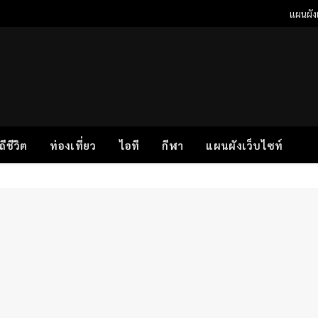
แผนผังเ
ิถีชีวิต
ท่องเที่ยว
ไอที
กีฬา
แผนผังเว็บไซท์